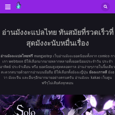
อ่านมังงะแปลไทย ทันสมัยที่รวดเร็วที่
สุดมังงะนับหมื่นเรื่อง
อ่านมังงะแปลไทยฟรี
mangastep เว็บอ่านมังงะยอดนิยมทั้งจาก comico กา
เกา webtoon มีให้เลือกมากมายหลากหลายทั้งยอดนิยมประจำวัน ประจำ
อาทิตย์ ประจำเดือน หรือ ยอดนิยมสูงสุดตลอดกาล อ่านง่ายๆภายในจิ้มเดียว
สะดวกสบายด้วยการอ่านบนมือถือ มีให้เลือกทั้งมังงะญี่ปุ่น
มังงะเกาหลี
มังฮ
วา มังงะจีน และอื่นๆอีกมากมายอย่างครบครัน อ่านมังงะ kakao เว็บตูน
ฟรีๆไม่เสียตังทุกตอน