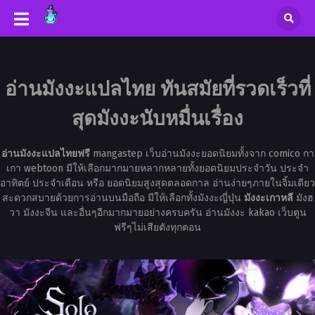
อ่านมังงะแปลไทย ทันสมัยที่รวดเร็วที่
สุดมังงะนับหมื่นเรื่อง
อ่านมังงะแปลไทยฟรี
mangastep เว็บอ่านมังงะยอดนิยมทั้งจาก comico กา
เกา webtoon มีให้เลือกมากมายหลากหลายทั้งยอดนิยมประจำวัน ประจำ
อาทิตย์ ประจำเดือน หรือ ยอดนิยมสูงสุดตลอดกาล อ่านง่ายๆภายในจิ้มเดียว
สะดวกสบายด้วยการอ่านบนมือถือ มีให้เลือกทั้งมังงะญี่ปุ่น
มังงะเกาหลี
มังฮ
วา มังงะจีน และอื่นๆอีกมากมายอย่างครบครัน อ่านมังงะ kakao เว็บตูน
ฟรีๆไม่เสียตังทุกตอน