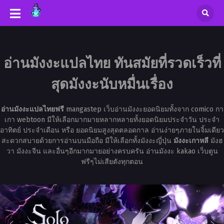
อ่านมังงะแปลไทย ทันสมัยที่รวดเร็วที่
สุดมังงะนับหมื่นเรื่อง
อ่านมังงะแปลไทยฟรี
mangastep เว็บอ่านมังงะยอดนิยมทั้งจาก comico กา
เกา webtoon มีให้เลือกมากมายหลากหลายทั้งยอดนิยมประจำวัน ประจำ
อาทิตย์ ประจำเดือน หรือ ยอดนิยมสูงสุดตลอดกาล อ่านง่ายๆภายในจิ้มเดียว
สะดวกสบายด้วยการอ่านบนมือถือ มีให้เลือกทั้งมังงะญี่ปุ่น
มังงะเกาหลี
มังฮ
วา มังงะจีน และอื่นๆอีกมากมายอย่างครบครัน อ่านมังงะ kakao เว็บตูน
ฟรีๆไม่เสียตังทุกตอน