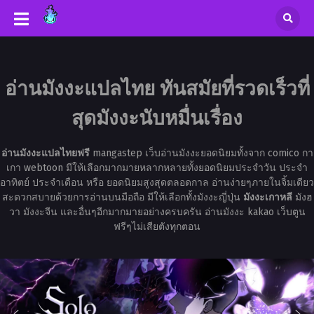
อ่านมังงะแปลไทย ทันสมัยที่รวดเร็วที่
สุดมังงะนับหมื่นเรื่อง
อ่านมังงะแปลไทยฟรี
mangastep เว็บอ่านมังงะยอดนิยมทั้งจาก comico กา
เกา webtoon มีให้เลือกมากมายหลากหลายทั้งยอดนิยมประจำวัน ประจำ
อาทิตย์ ประจำเดือน หรือ ยอดนิยมสูงสุดตลอดกาล อ่านง่ายๆภายในจิ้มเดียว
สะดวกสบายด้วยการอ่านบนมือถือ มีให้เลือกทั้งมังงะญี่ปุ่น
มังงะเกาหลี
มังฮ
วา มังงะจีน และอื่นๆอีกมากมายอย่างครบครัน อ่านมังงะ kakao เว็บตูน
ฟรีๆไม่เสียตังทุกตอน