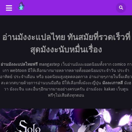
อ่านมังงะแปลไทย ทันสมัยที่รวดเร็วที่
สุดมังงะนับหมื่นเรื่อง
อ่านมังงะแปลไทยฟรี
mangastep เว็บอ่านมังงะยอดนิยมทั้งจาก comico กา
เกา webtoon มีให้เลือกมากมายหลากหลายทั้งยอดนิยมประจำวัน ประจำ
อาทิตย์ ประจำเดือน หรือ ยอดนิยมสูงสุดตลอดกาล อ่านง่ายๆภายในจิ้มเดียว
สะดวกสบายด้วยการอ่านบนมือถือ มีให้เลือกทั้งมังงะญี่ปุ่น
มังงะเกาหลี
มังฮ
วา มังงะจีน และอื่นๆอีกมากมายอย่างครบครัน อ่านมังงะ kakao เว็บตูน
ฟรีๆไม่เสียตังทุกตอน