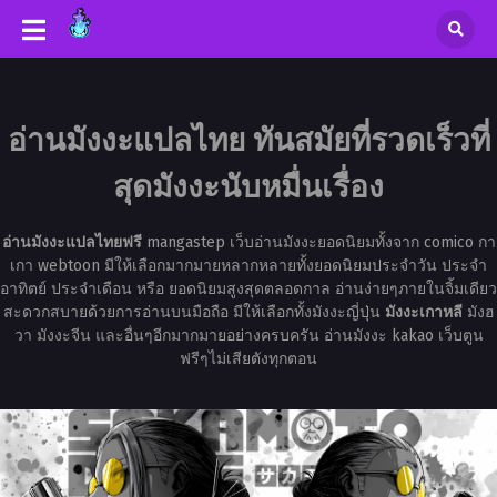
อ่านมังงะแปลไทย ทันสมัยที่รวดเร็วที่
สุดมังงะนับหมื่นเรื่อง
อ่านมังงะแปลไทยฟรี
mangastep เว็บอ่านมังงะยอดนิยมทั้งจาก comico กา
เกา webtoon มีให้เลือกมากมายหลากหลายทั้งยอดนิยมประจำวัน ประจำ
อาทิตย์ ประจำเดือน หรือ ยอดนิยมสูงสุดตลอดกาล อ่านง่ายๆภายในจิ้มเดียว
สะดวกสบายด้วยการอ่านบนมือถือ มีให้เลือกทั้งมังงะญี่ปุ่น
มังงะเกาหลี
มังฮ
วา มังงะจีน และอื่นๆอีกมากมายอย่างครบครัน อ่านมังงะ kakao เว็บตูน
ฟรีๆไม่เสียตังทุกตอน