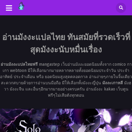
อ่านมังงะแปลไทย ทันสมัยที่รวดเร็วที่
สุดมังงะนับหมื่นเรื่อง
อ่านมังงะแปลไทยฟรี
mangastep เว็บอ่านมังงะยอดนิยมทั้งจาก comico กา
เกา webtoon มีให้เลือกมากมายหลากหลายทั้งยอดนิยมประจำวัน ประจำ
อาทิตย์ ประจำเดือน หรือ ยอดนิยมสูงสุดตลอดกาล อ่านง่ายๆภายในจิ้มเดียว
สะดวกสบายด้วยการอ่านบนมือถือ มีให้เลือกทั้งมังงะญี่ปุ่น
มังงะเกาหลี
มังฮ
วา มังงะจีน และอื่นๆอีกมากมายอย่างครบครัน อ่านมังงะ kakao เว็บตูน
ฟรีๆไม่เสียตังทุกตอน