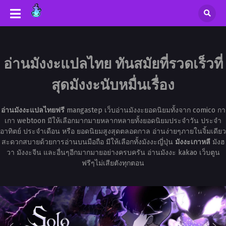
อ่านมังงะแปลไทย ทันสมัยที่รวดเร็วที่
สุดมังงะนับหมื่นเรื่อง
อ่านมังงะแปลไทยฟรี
mangastep เว็บอ่านมังงะยอดนิยมทั้งจาก comico กา
เกา webtoon มีให้เลือกมากมายหลากหลายทั้งยอดนิยมประจำวัน ประจำ
อาทิตย์ ประจำเดือน หรือ ยอดนิยมสูงสุดตลอดกาล อ่านง่ายๆภายในจิ้มเดียว
สะดวกสบายด้วยการอ่านบนมือถือ มีให้เลือกทั้งมังงะญี่ปุ่น
มังงะเกาหลี
มังฮ
วา มังงะจีน และอื่นๆอีกมากมายอย่างครบครัน อ่านมังงะ kakao เว็บตูน
ฟรีๆไม่เสียตังทุกตอน