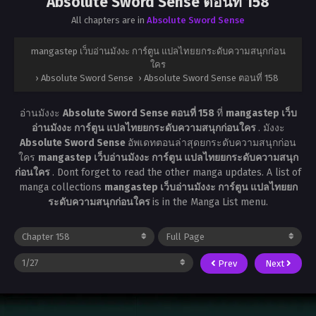
Absolute Sword Sense ตอนที่ 158
All chapters are in
Absolute Sword Sense
mangastep เว็บอ่านมังงะ การ์ตูน แปลไทยยกระดับความสนุกก่อน
ใคร
›
Absolute Sword Sense
›
Absolute Sword Sense ตอนที่ 158
อ่านมังงะ
Absolute Sword Sense ตอนที่ 158
ที่
mangastep เว็บ
อ่านมังงะ การ์ตูน แปลไทยยกระดับความสนุกก่อนใคร
. มังงะ
Absolute Sword Sense
อัพเดทตอนล่าสุดยกระดับความสนุกก่อน
ใคร
mangastep เว็บอ่านมังงะ การ์ตูน แปลไทยยกระดับความสนุก
ก่อนใคร
. Dont forget to read the other manga updates. A list of
manga collections
mangastep เว็บอ่านมังงะ การ์ตูน แปลไทยยก
ระดับความสนุกก่อนใคร
is in the Manga List menu.
Prev
Next