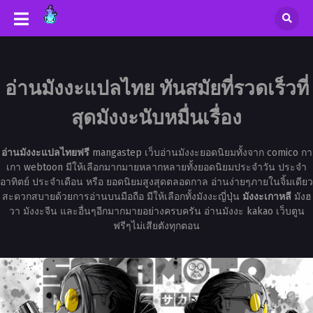
อ่านมังงะแปลไทย ทันสมัยที่รวดเร็วที่
สุดมังงะนับหมื่นเรื่อง
อ่านมังงะแปลไทยฟรี
mangastep เว็บอ่านมังงะยอดนิยมทั้งจาก comico กา
เกา webtoon มีให้เลือกมากมายหลากหลายทั้งยอดนิยมประจำวัน ประจำ
อาทิตย์ ประจำเดือน หรือ ยอดนิยมสูงสุดตลอดกาล อ่านง่ายๆภายในจิ้มเดียว
สะดวกสบายด้วยการอ่านบนมือถือ มีให้เลือกทั้งมังงะญี่ปุ่น
มังงะเกาหลี
มังฮ
วา มังงะจีน และอื่นๆอีกมากมายอย่างครบครัน อ่านมังงะ kakao เว็บตูน
ฟรีๆไม่เสียตังทุกตอน