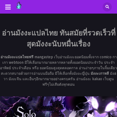
อ่านมังงะแปลไทย ทันสมัยที่รวดเร็วที่
สุดมังงะนับหมื่นเรื่อง
อ่านมังงะแปลไทยฟรี
mangastep เว็บอ่านมังงะยอดนิยมทั้งจาก comico กา
เกา webtoon มีให้เลือกมากมายหลากหลายทั้งยอดนิยมประจำวัน ประจำ
อาทิตย์ ประจำเดือน หรือ ยอดนิยมสูงสุดตลอดกาล อ่านง่ายๆภายในจิ้มเดียว
สะดวกสบายด้วยการอ่านบนมือถือ มีให้เลือกทั้งมังงะญี่ปุ่น
มังงะเกาหลี
มังฮ
วา มังงะจีน และอื่นๆอีกมากมายอย่างครบครัน อ่านมังงะ kakao เว็บตูน
ฟรีๆไม่เสียตังทุกตอน