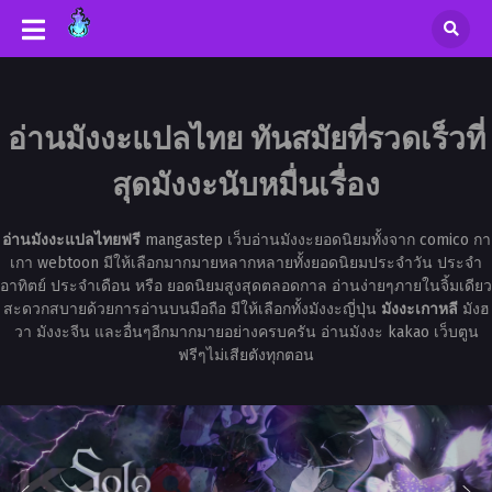
อ่านมังงะแปลไทย ทันสมัยที่รวดเร็วที่
สุดมังงะนับหมื่นเรื่อง
อ่านมังงะแปลไทยฟรี
mangastep เว็บอ่านมังงะยอดนิยมทั้งจาก comico กา
เกา webtoon มีให้เลือกมากมายหลากหลายทั้งยอดนิยมประจำวัน ประจำ
อาทิตย์ ประจำเดือน หรือ ยอดนิยมสูงสุดตลอดกาล อ่านง่ายๆภายในจิ้มเดียว
สะดวกสบายด้วยการอ่านบนมือถือ มีให้เลือกทั้งมังงะญี่ปุ่น
มังงะเกาหลี
มังฮ
วา มังงะจีน และอื่นๆอีกมากมายอย่างครบครัน อ่านมังงะ kakao เว็บตูน
ฟรีๆไม่เสียตังทุกตอน