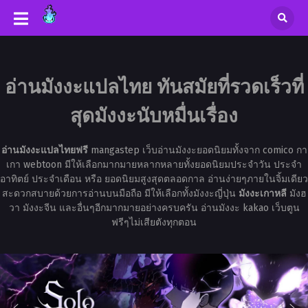
อ่านมังงะแปลไทย ทันสมัยที่รวดเร็วที่
สุดมังงะนับหมื่นเรื่อง
อ่านมังงะแปลไทยฟรี
mangastep เว็บอ่านมังงะยอดนิยมทั้งจาก comico กา
เกา webtoon มีให้เลือกมากมายหลากหลายทั้งยอดนิยมประจำวัน ประจำ
อาทิตย์ ประจำเดือน หรือ ยอดนิยมสูงสุดตลอดกาล อ่านง่ายๆภายในจิ้มเดียว
สะดวกสบายด้วยการอ่านบนมือถือ มีให้เลือกทั้งมังงะญี่ปุ่น
มังงะเกาหลี
มังฮ
วา มังงะจีน และอื่นๆอีกมากมายอย่างครบครัน อ่านมังงะ kakao เว็บตูน
ฟรีๆไม่เสียตังทุกตอน