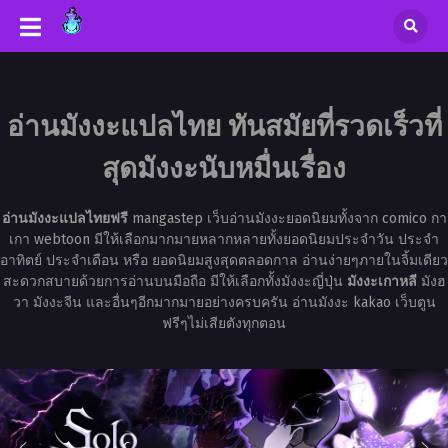
อ่านมังงะแปลไทย ทันสมัยที่รวดเร็วที่
สุดมังงะนับหมื่นเรื่อง
อ่านมังงะแปลไทยฟรี
mangastep เว็บอ่านมังงะยอดนิยมทั้งจาก comico กา
เกา webtoon มีให้เลือกมากมายหลากหลายทั้งยอดนิยมประจำวัน ประจำ
อาทิตย์ ประจำเดือน หรือ ยอดนิยมสูงสุดตลอดกาล อ่านง่ายๆภายในจิ้มเดียว
สะดวกสบายด้วยการอ่านบนมือถือ มีให้เลือกทั้งมังงะญี่ปุ่น
มังงะเกาหลี
มังฮ
วา มังงะจีน และอื่นๆอีกมากมายอย่างครบครัน อ่านมังงะ kakao เว็บตูน
ฟรีๆไม่เสียตังทุกตอน