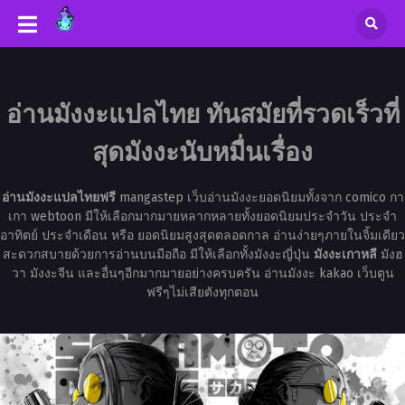
อ่านมังงะแปลไทย ทันสมัยที่รวดเร็วที่
สุดมังงะนับหมื่นเรื่อง
อ่านมังงะแปลไทยฟรี
mangastep เว็บอ่านมังงะยอดนิยมทั้งจาก comico กา
เกา webtoon มีให้เลือกมากมายหลากหลายทั้งยอดนิยมประจำวัน ประจำ
อาทิตย์ ประจำเดือน หรือ ยอดนิยมสูงสุดตลอดกาล อ่านง่ายๆภายในจิ้มเดียว
สะดวกสบายด้วยการอ่านบนมือถือ มีให้เลือกทั้งมังงะญี่ปุ่น
มังงะเกาหลี
มังฮ
วา มังงะจีน และอื่นๆอีกมากมายอย่างครบครัน อ่านมังงะ kakao เว็บตูน
ฟรีๆไม่เสียตังทุกตอน