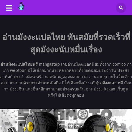
อ่านมังงะแปลไทย ทันสมัยที่รวดเร็วที่
สุดมังงะนับหมื่นเรื่อง
อ่านมังงะแปลไทยฟรี
mangastep เว็บอ่านมังงะยอดนิยมทั้งจาก comico กา
เกา webtoon มีให้เลือกมากมายหลากหลายทั้งยอดนิยมประจำวัน ประจำ
อาทิตย์ ประจำเดือน หรือ ยอดนิยมสูงสุดตลอดกาล อ่านง่ายๆภายในจิ้มเดียว
สะดวกสบายด้วยการอ่านบนมือถือ มีให้เลือกทั้งมังงะญี่ปุ่น
มังงะเกาหลี
มังฮ
วา มังงะจีน และอื่นๆอีกมากมายอย่างครบครัน อ่านมังงะ kakao เว็บตูน
ฟรีๆไม่เสียตังทุกตอน