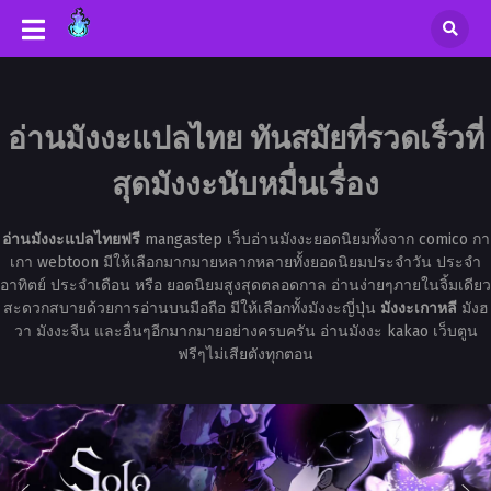
อ่านมังงะแปลไทย ทันสมัยที่รวดเร็วที่
สุดมังงะนับหมื่นเรื่อง
อ่านมังงะแปลไทยฟรี
mangastep เว็บอ่านมังงะยอดนิยมทั้งจาก comico กา
เกา webtoon มีให้เลือกมากมายหลากหลายทั้งยอดนิยมประจำวัน ประจำ
อาทิตย์ ประจำเดือน หรือ ยอดนิยมสูงสุดตลอดกาล อ่านง่ายๆภายในจิ้มเดียว
สะดวกสบายด้วยการอ่านบนมือถือ มีให้เลือกทั้งมังงะญี่ปุ่น
มังงะเกาหลี
มังฮ
วา มังงะจีน และอื่นๆอีกมากมายอย่างครบครัน อ่านมังงะ kakao เว็บตูน
ฟรีๆไม่เสียตังทุกตอน