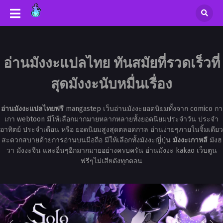
อ่านมังงะแปลไทย ทันสมัยที่รวดเร็วที่
สุดมังงะนับหมื่นเรื่อง
อ่านมังงะแปลไทยฟรี
mangastep เว็บอ่านมังงะยอดนิยมทั้งจาก comico กา
เกา webtoon มีให้เลือกมากมายหลากหลายทั้งยอดนิยมประจำวัน ประจำ
อาทิตย์ ประจำเดือน หรือ ยอดนิยมสูงสุดตลอดกาล อ่านง่ายๆภายในจิ้มเดียว
สะดวกสบายด้วยการอ่านบนมือถือ มีให้เลือกทั้งมังงะญี่ปุ่น
มังงะเกาหลี
มังฮ
วา มังงะจีน และอื่นๆอีกมากมายอย่างครบครัน อ่านมังงะ kakao เว็บตูน
ฟรีๆไม่เสียตังทุกตอน