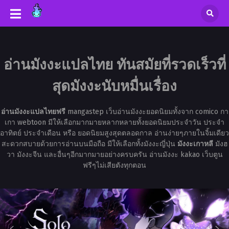
อ่านมังงะแปลไทย ทันสมัยที่รวดเร็วที่
สุดมังงะนับหมื่นเรื่อง
อ่านมังงะแปลไทยฟรี
mangastep เว็บอ่านมังงะยอดนิยมทั้งจาก comico กา
เกา webtoon มีให้เลือกมากมายหลากหลายทั้งยอดนิยมประจำวัน ประจำ
อาทิตย์ ประจำเดือน หรือ ยอดนิยมสูงสุดตลอดกาล อ่านง่ายๆภายในจิ้มเดียว
สะดวกสบายด้วยการอ่านบนมือถือ มีให้เลือกทั้งมังงะญี่ปุ่น
มังงะเกาหลี
มังฮ
วา มังงะจีน และอื่นๆอีกมากมายอย่างครบครัน อ่านมังงะ kakao เว็บตูน
ฟรีๆไม่เสียตังทุกตอน